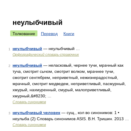
неулыбчивый
Толкование
Перевод
Книги
неулыбчивый
— неулыбчивый …
1
Орфографический словарь-справочник
неулыбчивый
— неласковый, чернее тучи, мрачный как
2
туча, смотрит сычом, смотрит волком, мрачнее тучи,
смотрит сентябрем, неприветный, нежизнерадостный,
мрачный, смотрит медведем, неприветливый, пасмурный,
хмурый, нахмуренный, смурый, малоприветливый,
хмурный,&#8230; …
Словарь синонимов
неулыбчивый человек
— сущ., кол во синонимов: 1 •
3
неулыба (2) Словарь синонимов ASIS. В.Н. Тришин. 2013 …
Словарь синонимов