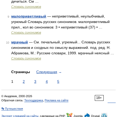
дичиться. См …
Словарь синонимов
малоприветливый
— неприветливый, неулыбчивый,
9
угрюмый Словарь русских синонимов. малоприветливый
прил., кол во синонимов: 3 • неприветливый (37) • …
Словарь синонимов
мрачный
— См. печальный, угрюмый... Словарь русских
10
синонимов и сходных по смыслу выражений. под. ред. Н.
Абрамова, М.: Русские словари, 1999. мрачный неясный …
Словарь синонимов
Страницы
Следующая
→
1
2
3
4
5
© Академик, 2000-2026
18+
Обратная связь:
Техподдержка
,
Реклама на сайте
👣 Путешествия
Экспорт словарей на сайты
, сделанные на PHP,
Joomla,
Drupal,