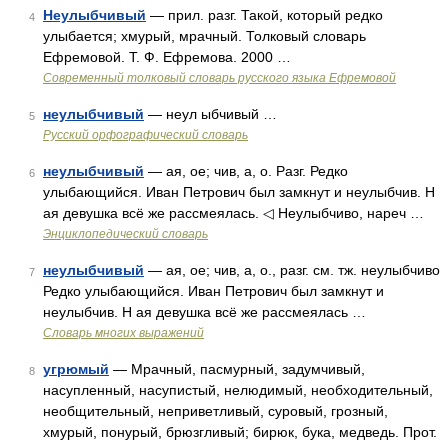
Неулыбчивый
— прил. разг. Такой, который редко
4
улыбается; хмурый, мрачный. Толковый словарь
Ефремовой. Т. Ф. Ефремова. 2000 …
Современный толковый словарь русского языка Ефремовой
неулыбчивый
— неул ыбчивый …
5
Русский орфографический словарь
неулыбчивый
— ая, ое; чив, а, о. Разг. Редко
6
улыбающийся. Иван Петрович был замкнут и неулыбчив. Н
ая девушка всё же рассмеялась. ◁ Неулыбчиво, нареч …
Энциклопедический словарь
неулыбчивый
— ая, ое; чив, а, о., разг. см. тж. неулыбчиво
7
Редко улыбающийся. Иван Петрович был замкнут и
неулыбчив. Н ая девушка всё же рассмеялась …
Словарь многих выражений
угрюмый
— Мрачный, пасмурный, задумчивый,
8
насупленный, насупистый, нелюдимый, необходительный,
необщительный, неприветливый, суровый, грозный,
хмурый, понурый, брюзгливый; бирюк, бука, медведь. Прот.